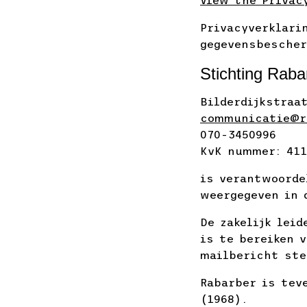
View the Privac
Privacyverklari
gegevensbescher
Stichting Raba
Bilderdijkstraa
communicatie@r
070-3450996
KvK nummer: 411
is verantwoorde
weergegeven in 
De zakelijk lei
is te bereiken 
mailbericht ste
Rabarber is tev
(1968).