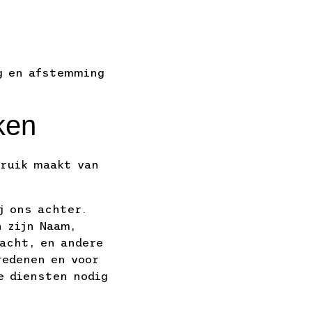
g en afstemming
ken
ruik maakt van
j ons achter.
n zijn Naam,
acht, en andere
redenen en voor
e diensten nodig