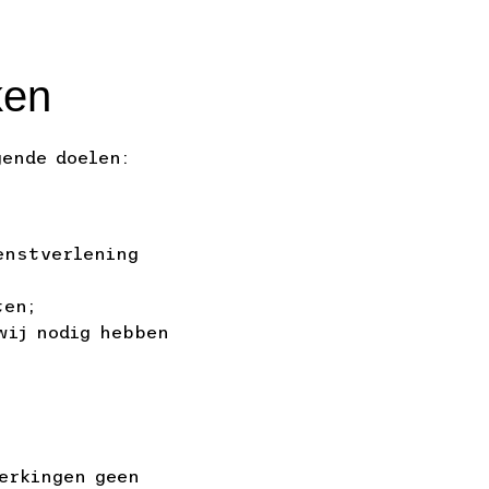
ken
ende doelen:
enstverlening
ten;
wij nodig hebben
erkingen geen