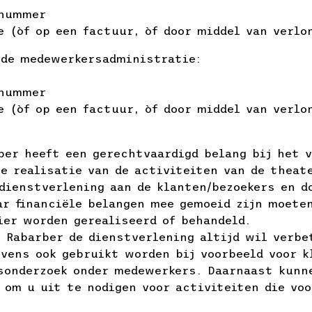
enummer
e (òf op een factuur, òf door middel van verlo
 de medewerkersadministratie:
enummer
e (òf op een factuur, òf door middel van verlo
m
ber heeft een gerechtvaardigd belang bij het 
De realisatie van de activiteiten van de theat
 dienstverlening aan de klanten/bezoekers en d
r financiële belangen mee gemoeid zijn moete
ier worden gerealiseerd of behandeld.
 Rabarber de dienstverlening altijd wil verbe
vens ook gebruikt worden bij voorbeeld voor k
sonderzoek onder medewerkers. Daarnaast kunn
 om u uit te nodigen voor activiteiten die vo