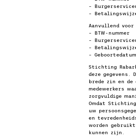
– Burgerservic
– Betalingswijz
Aanvullend voor
– BTW-nummer
– Burgerservic
– Betalingswijz
– Geboortedatu
Stichting Rabar
deze gegevens. 
brede zin en de
medewerkers waa
zorgvuldige man
Omdat Stichting
uw persoonsgege
en tevredenheid
worden gebruikt
kunnen zijn.