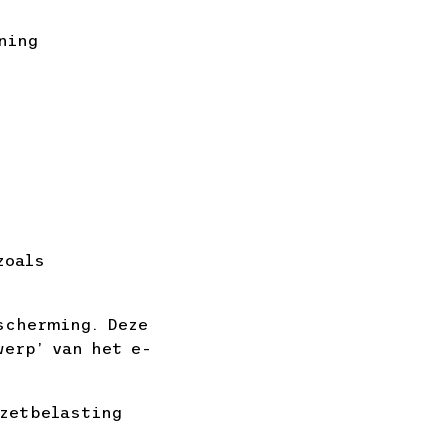
ning
zoals
scherming. Deze
werp’ van het e-
mzetbelasting