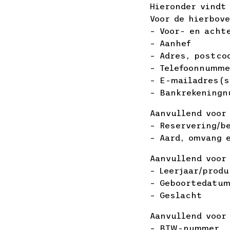
Hieronder vindt
Voor de hierbov
– Voor- en acht
– Aanhef
– Adres, postco
– Telefoonnumm
– E-mailadres(s
– Bankrekening
Aanvullend voor
– Reservering/b
– Aard, omvang 
Aanvullend voor
– Leerjaar/produ
– Geboortedatu
– Geslacht
Aanvullend voor
– BTW-nummer