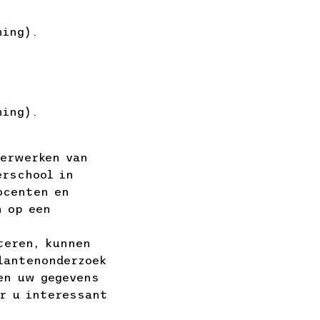
ning).
ning).
verwerken van
erschool in
ocenten en
n op een
teren, kunnen
lantenonderzoek
en uw gegevens
or u interessant