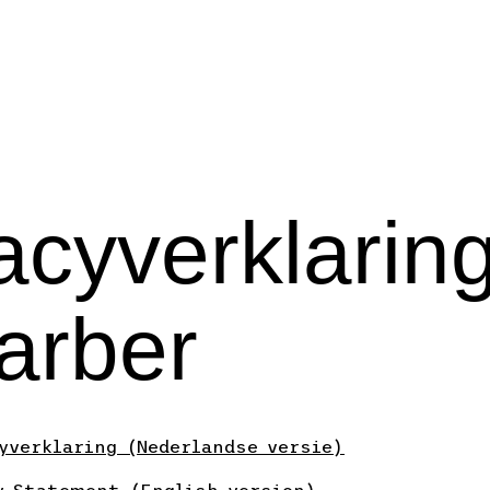
acyverklarin
arber
cyverklaring (Nederlandse versie)