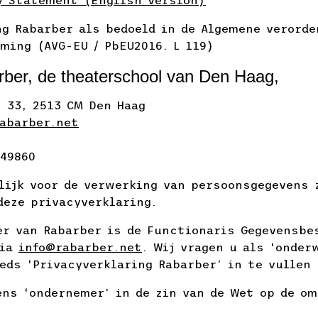
y Statement (English version)
ng Rabarber als bedoeld in de Algemene verorde
ming (AVG-EU / PbEU2016. L 119)
rber, de theaterschool van Den Haag,
t 33, 2513 CM Den Haag
abarber.net
49860
lijk voor de verwerking van persoonsgegevens 
deze privacyverklaring.
der van Rabarber is de Functionaris Gegevensbe
via
info@rabarber.net
. Wij vragen u als ‘onder
eds ‘Privacyverklaring Rabarber’ in te vullen
ens ‘ondernemer’ in de zin van de Wet op de o