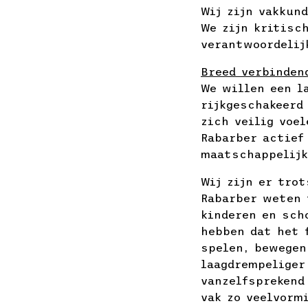
Wij zijn vakkun
We zijn kritisc
verantwoordelij
Breed verbinden
We willen een l
rijkgeschakeerd
zich veilig voe
Rabarber actief
maatschappelijk
Wij zijn er tro
Rabarber weten 
kinderen en sch
hebben dat het 
spelen, bewegen
laagdrempeliger
vanzelfsprekend
vak zo veelvormi