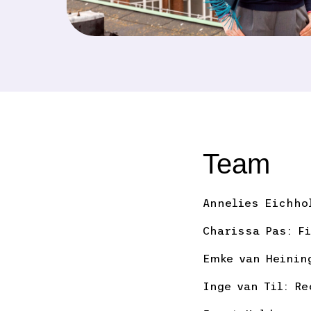
Team
Annelies Eichho
Charissa Pas: F
Emke van Heinin
Inge van Til: R