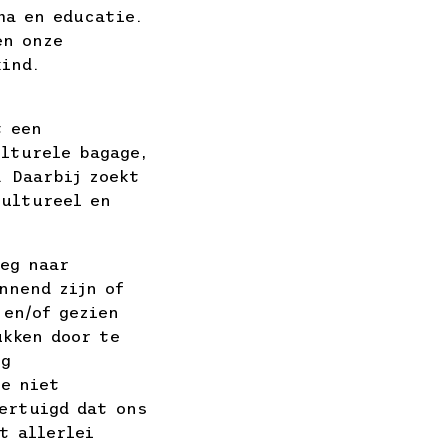
ma en educatie.
en onze
kind.
t een
lturele bagage,
. Daarbij zoekt
cultureel en
eg naar
nnend zijn of
 en/of gezien
ukken door te
og
ie niet
ertuigd dat ons
t allerlei