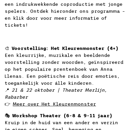
een indrukwekkende coproductie met jonge
spelers. Ontdek hieronder ons programma –
en klik door voor meer informatie of
tickets!
🎨
Voorstelling: Het Kleurenmonster (4+)
Een kleurrijke, muzikale en beeldende
voorstelling zonder woorden, geïnspireerd
op het populaire prentenboek van Anna
Llenas. Een poëtische reis door emoties,
toegankelijk voor álle kinderen.
📍
21 & 22 oktober | Theater Merlijn,
Rabarber
👉
Meer over Het Kleurenmonster
🎭
Workshop Theater (6-8 & 9-11 jaar)
Kruip in de huid van een ander en verzin
je eigen scènes. Spel, beweging en